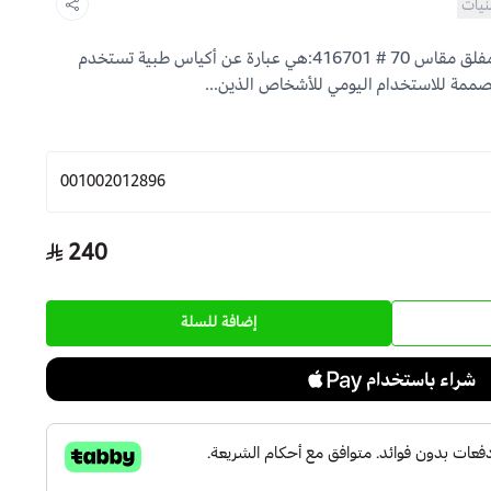
نيات
أكياس وقواعد كونفاتيك أكتيف لايف مفلق مقاس 70 # 416701:هي عبارة عن أكياس طبية تستخدم
مة للاستخدام اليومي للأشخاص الذين...
001002012896
240
إضافة للسلة