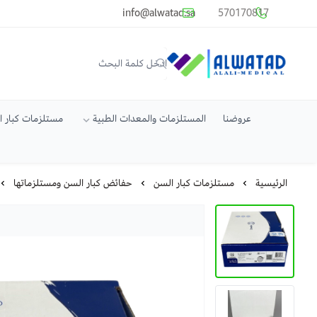
common.titles.skip_to_main_conten
info@alwatad.sa
570170817
متجر الوتد العالي الطبي
عروضنا
المستلزمات والمعدات الطبية
مستلزمات كبار 
الرئيسية
مستلزمات كبار السن
حفائض كبار السن ومستلزماتها