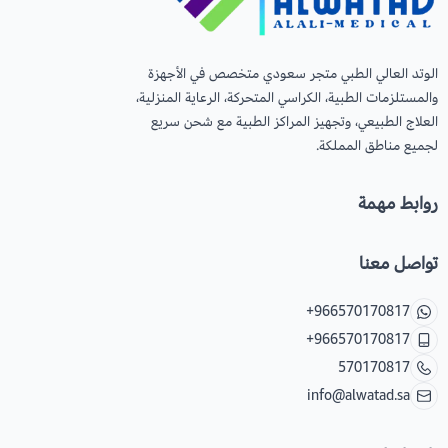
عرض الكل
عدسات يومية
Orthodontics
المستلزمات الجراحية
الوتد العالي الطبي متجر سعودي متخصص في الأجهزة
والمستلزمات الطبية، الكراسي المتحركة، الرعاية المنزلية،
العناية بالحواجب
Temporary Materials & Crwon Bridge
العلاج الطبيعي، وتجهيز المراكز الطبية مع شحن سريع
لجميع مناطق المملكة.
مستلزمات المكياج
Cement & Linear
روابط مهمة
Prevention& Oral Hygiene
تواصل معنا
X-ray
+966570170817
Students Training & Instruments
+966570170817
570170817
info@alwatad.sa