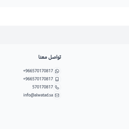
تواصل معنا
+966570170817
+966570170817
570170817
info@alwatad.sa