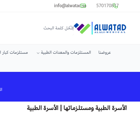
common.titles.skip_to_main_conten
info@alwatad.sa
570170817
متجر الوتد العالي الطبي
عروضنا
المستلزمات والمعدات الطبية
مستلزمات كبار 
ال
الأسرة الطبية ومستلزماتها | الأسرة الطبية