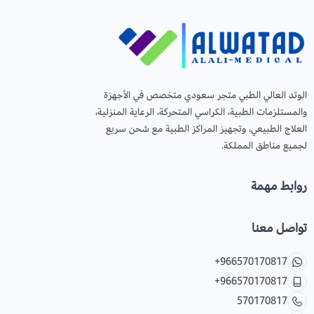
عرض الكل
عدسات يومية
Orthodontics
المستلزمات الجراحية
العناية بالحواجب
Temporary Materials & Crwon Bridge
الوتد العالي الطبي متجر سعودي متخصص في الأجهزة
والمستلزمات الطبية، الكراسي المتحركة، الرعاية المنزلية،
مستلزمات المكياج
Cement & Linear
العلاج الطبيعي، وتجهيز المراكز الطبية مع شحن سريع
لجميع مناطق المملكة.
Prevention& Oral Hygiene
روابط مهمة
X-ray
تواصل معنا
Students Training & Instruments
+966570170817
+966570170817
570170817