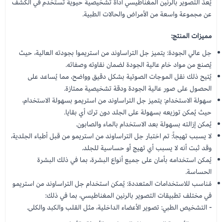
يُعدّ التصوير بالرنين المغناطيسي أداة تشخيصية حيوية تُستخدم في الكشف
عن مجموعة واسعة من الأمراض والحالات الطبية.
مميزات المنتج:
جل عالي الجودة: يتميز جل التراساوند من استريموا بجودته العالية، حيث
يُصنع من مواد خام عالية الجودة لضمان نقاوته وصفائه.
يُتيح ذلك نقل الموجات الصوتية بشكل دقيق وواضح، مما يُساعد على
الحصول على صور عالية الجودة ودقة تشخيصية ممتازة.
سهولة الاستخدام: يتميز جل التراساوند من استريمو بسهولة الاستخدام،
حيث يُمكن توزيعه بسهولة على الجلد دون ترك أي بقايا.
يُمكن إزالته بسهولة بعد الاستخدام بالماء والصابون.
لا يسبب تهيجاً: تم اختبار جل التراساوند من استريمو من قبل أطباء الجلدية،
وقد ثبت أنه لا يسبب أي تهيج أو حساسية للجلد.
يُمكن استخدامه بأمان على جميع أنواع البشرة، بما في ذلك البشرة
الحساسة.
مُناسب للاستخدامات المتعددة: يُمكن استخدام جل التراساوند من استريمو
في مختلف تطبيقات التصوير بالرنين المغناطيسي، بما في ذلك:
- التشخيص الطبي: تصوير الأعضاء الداخلية، مثل القلب والكبد والكلى.