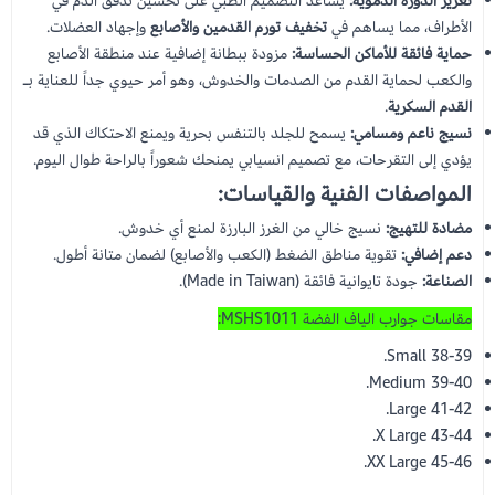
تعزيز الدورة الدموية:
يساعد التصميم الطبي على تحسين تدفق الدم في
الأطراف، مما يساهم في
تخفيف تورم القدمين والأصابع
وإجهاد العضلات.
حماية فائقة للأماكن الحساسة:
مزودة ببطانة إضافية عند منطقة الأصابع
والكعب لحماية القدم من الصدمات والخدوش، وهو أمر حيوي جداً للعناية بـ
القدم السكرية
.
نسيج ناعم ومسامي:
يسمح للجلد بالتنفس بحرية ويمنع الاحتكاك الذي قد
يؤدي إلى التقرحات، مع تصميم انسيابي يمنحك شعوراً بالراحة طوال اليوم.
المواصفات الفنية والقياسات:
مضادة للتهيج:
نسيج خالي من الغرز البارزة لمنع أي خدوش.
دعم إضافي:
تقوية مناطق الضغط (الكعب والأصابع) لضمان متانة أطول.
الصناعة:
جودة تايوانية فائقة (Made in Taiwan).
مقاسات جوارب الياف الفضة MSHS1011:
Small 38-39.
39-40 Medium.
Large 41-42.
X Large 43-44.
XX Large 45-46.