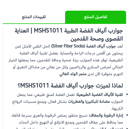
تفاصيل المنتج
تقييمات المنتج
جوارب ألياف الفضة الطبية MSHS1011 | العناية
القصوى وصحة القدمين
تُعد
جوارب ألياف الفضة (Silver Fiber Socks)
الحل الطبي الأمثل لمن
يبحثون عن أقصى درجات الراحة والحماية. بفضل تقنية ألياف الفضة
الطبيعية، توفر هذه الجوارب بيئة صحية وجافة للقدمين، مما يجعلها الخيار
المثالي لمرضى السكري والرياضيين وكل من يعاني من مشاكل التعرق أو
التورم، متوفرة الآن لدى
متجر الوتد العالي
.
لماذا تميزت جوارب ألياف الفضة MSHS1011؟
تقنية الألياف الفضية الطبيعية:
تعمل الفضة كمنقٍ طبيعي، مما يجعل
الجوارب
مضادة للبكتيريا والفطريات
بشكل فعال، ويمنع مسببات الروائح
الكريهة.
إدارة الرطوبة والجفاف:
نسيج متطور يمتص الرطوبة والعرق بسرعة فائقة،
مما يحافظ على جفاف القدمين ويمنع الانزلاق أو التهيج داخل الحذاء.