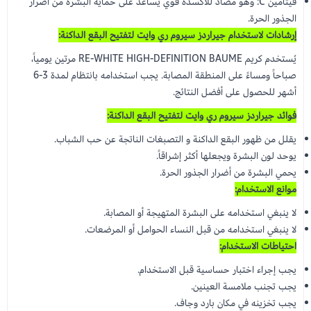
فيتامين C: وهو مضاد للأكسدة قوي يساعد على حماية البشرة من أضرار
الجذور الحرة.
إرشادات لاستخدام جيراردز سيروم ري وايت لتفتيح البقع الداكنة:
يُستخدم كريم RE-WHITE HIGH-DEFINITION BAUME مرتين يومياً،
صباحاً ومساءً على المنطقة المصابة. يجب استخدامه بانتظام لمدة 3-6
أشهر للحصول على أفضل النتائج.
فوائد جيراردز سيروم ري وايت لتفتيح البقع الداكنة:
يقلل من ظهور البقع الداكنة و التصبغات الناتجة عن حب الشباب.
يوحد لون البشرة ويجعلها أكثر إشراقاً.
يحمي البشرة من أضرار الجذور الحرة.
موانع الاستخدام:
لا ينبغي استخدامه على البشرة المتهيجة أو المصابة.
لا ينبغي استخدامه من قبل النساء الحوامل أو المرضعات.
احتياطات الاستخدام:
يجب إجراء اختبار حساسية قبل الاستخدام.
يجب تجنب ملامسة العينين.
يجب تخزينه في مكان بارد وجاف.