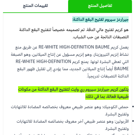
تفاصيل المنتج
تقييمات المنتج
جيراردز سيروم تفتيح البقع الداكنة:
هو كريم تفتيح عالي الدقة. تم تصميمه خصيصاً لتفتيح البقع الداكنة
التصبغات الناتجة عن حب الشباب.
يعمل كريم RE-WHITE HIGH-DEFINITION BAUME عن طريق منع
نشاط إنزيم التيروزيناز، وهو إنزيم مسؤول عن إنتاج الميلانين، وهو الصبغة
التي تعطي البشرة لونها. يمنع كريم RE-WHITE HIGH-DEFINITION
BAUME أيضاً إنتاج الميلانين الجديد، مما يؤدي إلى تقليل ظهور البقع
الداكنة التصبغات تدريجياً.
يتكون كريم جيراردز سيروم ري وايت لتفتيح البقع الداكنة من مكونات
طبيعية فعالة، بما في ذلك:
حمض الكوجيك: وهو عنصر طبيعي معروف بخصائصه المضادة للالتهابات
وتفتيح البشرة.
الأربوتين: وهو عنصر طبيعي آخر معروف بخصائصه المضادة للالتهابات
وتفتيح البشرة.