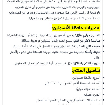
حقيبة للأنشطة اليومية تهدف إلى الحفاظ على سلامة الأنسولين والمنتجات
البيولوجية والهرمونات الأخرى, مصنوعة من حاجز واقي عازل للحرارة
بالإضافة الى كيس ثلجي هذا سوف يحمي الانسولين وغيرها من المنتجات
المماثلة من التلف عن طريق التعرض لارتفاع درجة الحرارة.
مميزات حافظة الأنسولين:
تصميم حراري عازل:
يحمي الأنسولين من الحرارة الزائدة أو البرودة الشديدة.
مناسبة لأكثر من قلم:
تتسع لعدة أقلام أنسولين أو أدوية مماثلة.
حجم مثالي للسفر:
خفيفة الوزن وسهلة الحمل في الحقيبة أو السيارة.
متينة وآمنة:
مصنوعة من خامات عالية الجودة للحفاظ على الدواء بأفضل
حال.
سهولة الفتح والإغلاق:
مزوّدة بسحاب أو قفل محكم لحماية المحتوى.
تفاصيل المنتج:
النوع: حافظة أنسولين
الاستخدام: حفظ أقلام الأنسولين أثناء التنقل
الخامة: عازلة حراريًا
الوزن: خفيف
مناسبة للاستخدام: اليومي، السفر، المدرسة، العمل