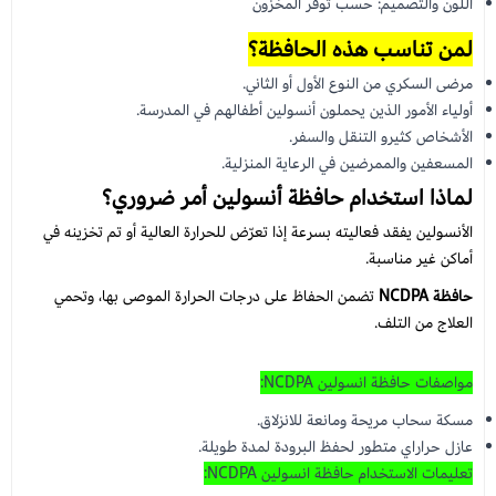
اللون والتصميم: حسب توفر المخزون
لمن تناسب هذه الحافظة؟
مرضى السكري من النوع الأول أو الثاني.
أولياء الأمور الذين يحملون أنسولين أطفالهم في المدرسة.
الأشخاص كثيرو التنقل والسفر.
المسعفين والممرضين في الرعاية المنزلية.
لماذا استخدام حافظة أنسولين أمر ضروري؟
الأنسولين يفقد فعاليته بسرعة إذا تعرّض للحرارة العالية أو تم تخزينه في
أماكن غير مناسبة.
حافظة NCDPA
تضمن الحفاظ على درجات الحرارة الموصى بها، وتحمي
العلاج من التلف.
مواصفات حافظة انسولين NCDPA:
مسكة سحاب مريحة ومانعة للانزلاق.
عازل حراراي متطور لحفظ البرودة لمدة طويلة.
تعليمات الاستخدام حافظة انسولين NCDPA: