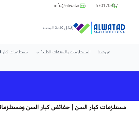
common.titles.skip_to_main_conten
info@alwatad.sa
570170817
متجر الوتد العالي الطبي
عروضنا
المستلزمات والمعدات الطبية
مستلزمات كبار 
مستلزمات كبار السن | حفائض كبار السن ومستلزمات