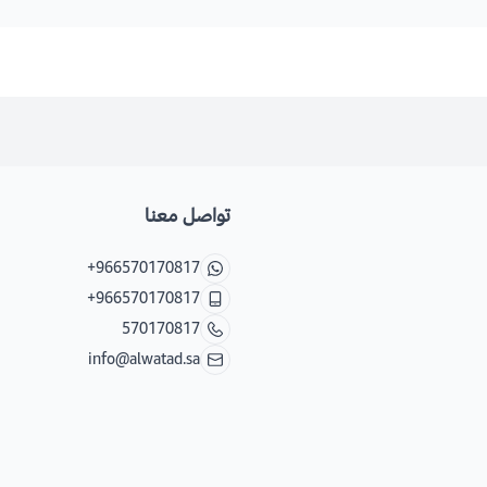
تواصل معنا
+966570170817
+966570170817
570170817
info@alwatad.sa