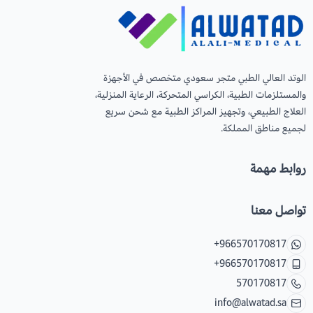
عرض الكل
عدسات يومية
Orthodontics
المستلزمات الجراحية
العناية بالحواجب
Temporary Materials & Crwon Bridge
الوتد العالي الطبي متجر سعودي متخصص في الأجهزة
والمستلزمات الطبية، الكراسي المتحركة، الرعاية المنزلية،
العلاج الطبيعي، وتجهيز المراكز الطبية مع شحن سريع
مستلزمات المكياج
Cement & Linear
لجميع مناطق المملكة.
Prevention& Oral Hygiene
روابط مهمة
X-ray
تواصل معنا
Students Training & Instruments
+966570170817
+966570170817
570170817
info@alwatad.sa