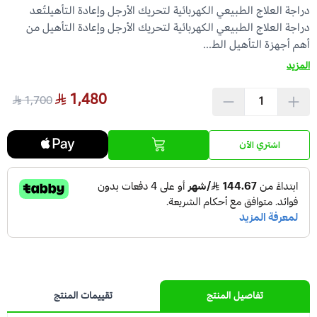
دراجة العلاج الطبيعي الكهربائية لتحريك الأرجل وإعادة التأهيلتُعد
دراجة العلاج الطبيعي الكهربائية لتحريك الأرجل وإعادة التأهيل من
عرض الكل
عدسات يومية
Orthodontics
المستلزمات الجراحية
أهم أجهزة التأهيل الط...
المزيد
العناية بالحواجب
Temporary Materials & Crwon Bridge
1,480
1,700
مستلزمات المكياج
Cement & Linear
اشتري الآن
Prevention& Oral Hygiene
X-ray
Students Training & Instruments
تفاصيل المنتج
تقييمات المنتج