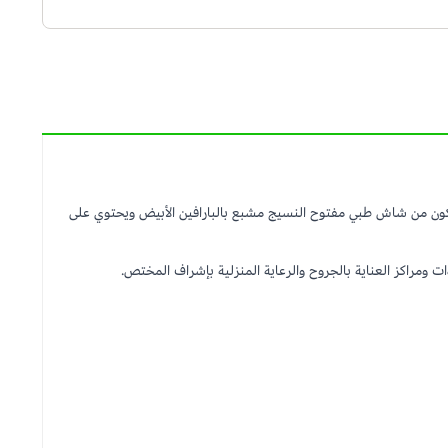
كون من شاش طبي مفتوح النسيج مشبع بالبارافين الأبيض ويحتوي على
 ومراكز العناية بالجروح والرعاية المنزلية بإشراف المختص.