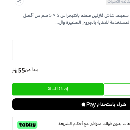
قائمة الأمنيات
شاش فازلين معقم باكتيجراس 5 × 5 سميعد شاش فازلين معقم باكتيجراس 5 × 5 سم من أفضل
مستخدمة للعناية بالجروح الصغيرة وال...
يبدأ من
55
5سم×5سم(Bo
إضافة للسلة
x/50)