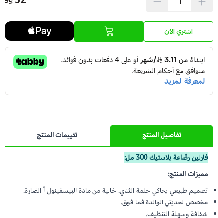
32
عرض الكل
عدسات يومية
Orthodontics
المستلزمات الجراحية
اشتري الآن
العناية بالحواجب
Temporary Materials & Crwon Bridge
مستلزمات المكياج
Cement & Linear
Prevention& Oral Hygiene
X-ray
تفاصيل المنتج
تقييمات المنتج
فارلين رضّاعة بلاستيك 300 مل:
Students Training & Instruments
مميزات المنتج:
تصميم طبيعي يحاكي حلمة الثدي. خالية من مادة البيسفينول أ الضارة.
مخصص لحديثي الوالدة فما فوق.
شفافة وسهلة التنظيف.