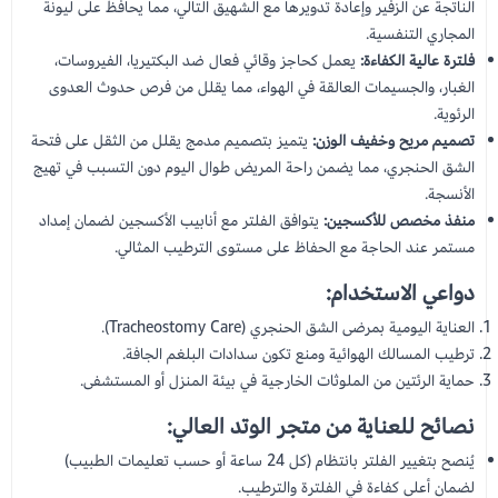
الناتجة عن الزفير وإعادة تدويرها مع الشهيق التالي، مما يحافظ على ليونة
المجاري التنفسية.
فلترة عالية الكفاءة:
يعمل كحاجز وقائي فعال ضد البكتيريا، الفيروسات،
الغبار، والجسيمات العالقة في الهواء، مما يقلل من فرص حدوث العدوى
الرئوية.
تصميم مريح وخفيف الوزن:
يتميز بتصميم مدمج يقلل من الثقل على فتحة
الشق الحنجري، مما يضمن راحة المريض طوال اليوم دون التسبب في تهيج
الأنسجة.
منفذ مخصص للأكسجين:
يتوافق الفلتر مع أنابيب الأكسجين لضمان إمداد
مستمر عند الحاجة مع الحفاظ على مستوى الترطيب المثالي.
دواعي الاستخدام:
العناية اليومية بمرضى الشق الحنجري (Tracheostomy Care).
ترطيب المسالك الهوائية ومنع تكون سدادات البلغم الجافة.
حماية الرئتين من الملوثات الخارجية في بيئة المنزل أو المستشفى.
نصائح للعناية من متجر الوتد العالي:
يُنصح بتغيير الفلتر بانتظام (كل 24 ساعة أو حسب تعليمات الطبيب)
لضمان أعلى كفاءة في الفلترة والترطيب.