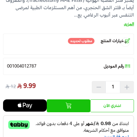
يعتبر فلتر القصبة الهوائية (Tracheostomy HME Filter)، والمعروف
أيضاً بـ فلتر الشق الحنجري، من أهم المستلزمات الطبية لمرضى
التنفس عبر أنبوب الرغامي. يع...
عرض الكل
عدسات يومية
Orthodontics
المستلزمات الجراحية
المزيد
العناية بالحواجب
Temporary Materials & Crwon Bridge
خيارات المنتج
مطلوب تحديده
مستلزمات المكياج
Cement & Linear
الكمية
*
اختر
رقم الموديل
001004012787
Prevention& Oral Hygiene
9.99
X-ray
12
Students Training & Instruments
اشتري الآن