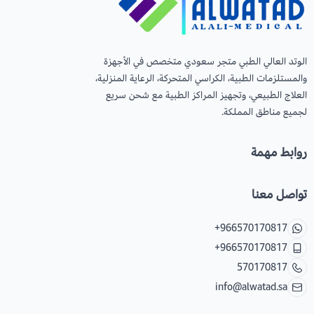
عرض الكل
عدسات يومية
Orthodontics
المستلزمات الجراحية
الوتد العالي الطبي متجر سعودي متخصص في الأجهزة
العناية بالحواجب
Temporary Materials & Crwon Bridge
والمستلزمات الطبية، الكراسي المتحركة، الرعاية المنزلية،
العلاج الطبيعي، وتجهيز المراكز الطبية مع شحن سريع
لجميع مناطق المملكة.
مستلزمات المكياج
Cement & Linear
روابط مهمة
Prevention& Oral Hygiene
تواصل معنا
X-ray
+966570170817
Students Training & Instruments
+966570170817
570170817
info@alwatad.sa