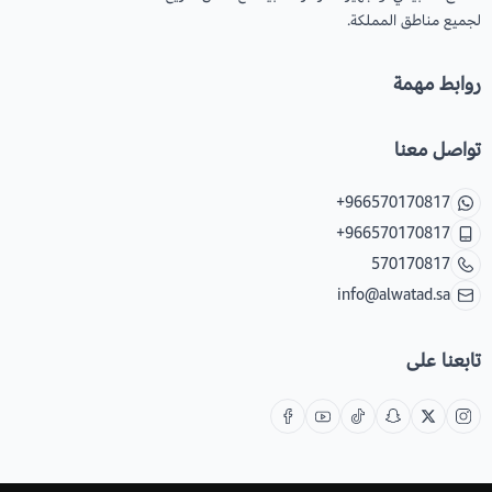
لجميع مناطق المملكة.
روابط مهمة
تواصل معنا
+966570170817
+966570170817
570170817
info@alwatad.sa
تابعنا على