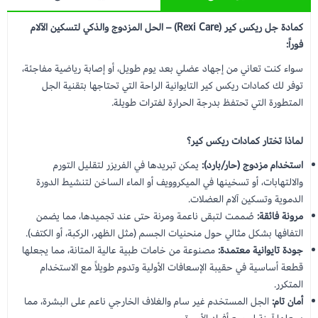
كمادة جل ريكس كير (Rexi Care) – الحل المزدوج والذكي لتسكين الآلام
فوراً:
سواء كنت تعاني من إجهاد عضلي بعد يوم طويل، أو إصابة رياضية مفاجئة،
توفر لك كمادات ريكس كير التايوانية الراحة التي تحتاجها بتقنية الجل
المتطورة التي تحتفظ بدرجة الحرارة لفترات طويلة.
لماذا تختار كمادات ريكس كير؟
استخدام مزدوج (حار/بارد):
يمكن تبريدها في الفريزر لتقليل التورم
والالتهابات، أو تسخينها في الميكروويف أو الماء الساخن لتنشيط الدورة
الدموية وتسكين آلام العضلات.
مرونة فائقة:
صُممت لتبقى ناعمة ومرنة حتى عند تجميدها، مما يضمن
التفافها بشكل مثالي حول منحنيات الجسم (مثل الظهر، الركبة، أو الكتف).
جودة تايوانية معتمدة:
مصنوعة من خامات طبية عالية المتانة، مما يجعلها
قطعة أساسية في حقيبة الإسعافات الأولية وتدوم طويلاً مع الاستخدام
المتكرر.
أمان تام:
الجل المستخدم غير سام والغلاف الخارجي ناعم على البشرة، مما