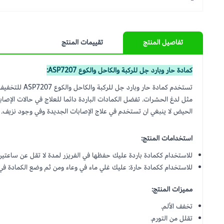
تفاصيل المنتج
تقييمات المنتج
كمادة حار وبارد جل للركبة والكاحل والكوع ASP7207:
تستخدم كمادة
مثل لدغ الحشرات. تفضل الكمادات الباردة دائما للعلاج في حالات الإصابات
الحيض لا ينبغي ان تستخدم في علاج الإصابات الجديدة وفي وجود نزيف.
استخدامات المنتج:
للاستخدام ككمادة باردة عليك حفظها في الفريزر لمدة لا تقل عن ساعتين
للاستخدام ككمادة حارة: عليك غلي ماء في وعاء ومن ثم وضع الكمادة في الوعاء بعد إبعاده عن النار واتركها في الماء
مميزات المنتج:
تخفف الألم.
تقلل من التورم.