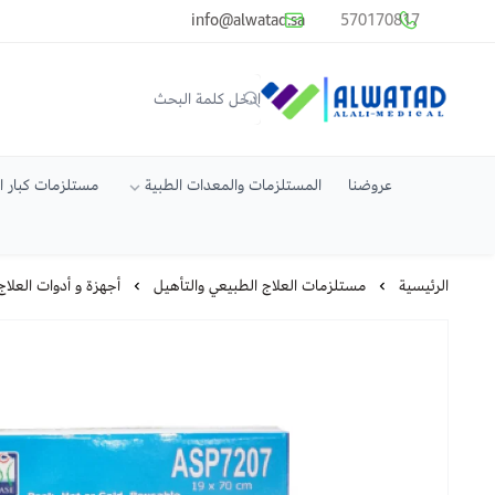
common.titles.skip_to_main_conten
info@alwatad.sa
570170817
متجر الوتد العالي الطبي
عروضنا
المستلزمات والمعدات الطبية
مستلزمات كبار 
الرئيسية
مستلزمات العلاج الطبيعي والتأهيل
أجهزة و أدوات العلاج