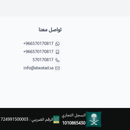
تواصل معنا
+966570170817
+966570170817
570170817
info@alwatad.sa
السجل التجاري
الرقم الضريبي : 311724991500003
1010865430