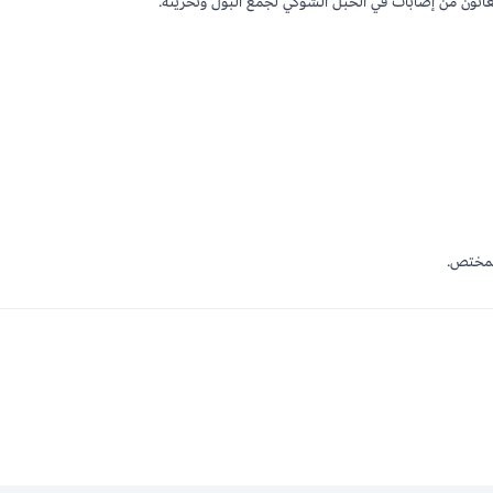
نون من إصابات في الحبل الشوكي لجمع البول وتخزينه.
لمختص.