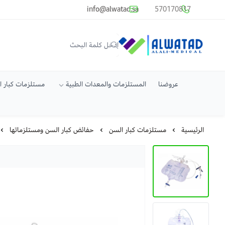
common.titles.skip_to_main_conten
info@alwatad.sa
570170817
متجر الوتد العالي الطبي
عروضنا
المستلزمات والمعدات الطبية
مستلزمات كبار 
الرئيسية
مستلزمات كبار السن
حفائض كبار السن ومستلزماتها