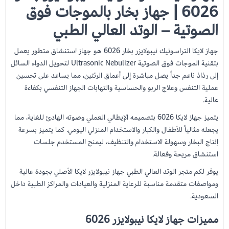
6026 | جهاز بخار بالموجات فوق
الصوتية – الوتد العالي الطبي
جهاز لايكا التراسونيك نيبولايزر بخار 6026 هو جهاز استنشاق متطور يعمل
بتقنية الموجات فوق الصوتية Ultrasonic Nebulizer لتحويل الدواء السائل
إلى رذاذ ناعم جداً يصل مباشرة إلى أعماق الرئتين، مما يساعد على تحسين
عملية التنفس وعلاج الربو والحساسية والتهابات الجهاز التنفسي بكفاءة
عالية.
يتميز جهاز لايكا 6026 بتصميمه الإيطالي العملي وصوته الهادئ للغاية، مما
يجعله مثالياً للأطفال والكبار والاستخدام المنزلي اليومي. كما يتميز بسرعة
إنتاج البخار وسهولة الاستخدام والتنظيف، ليمنح المستخدم جلسات
استنشاق مريحة وفعالة.
يوفر لكم متجر الوتد العالي الطبي جهاز نيبولايزر لايكا الأصلي بجودة عالية
ومواصفات متقدمة مناسبة للرعاية المنزلية والعيادات والمراكز الطبية داخل
السعودية.
مميزات جهاز لايكا نيبولايزر 6026