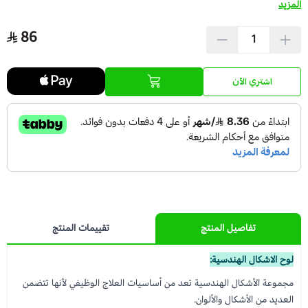
المزيد
عرض الكل
عدسات يومية
Orthodontics
المستلزمات الجراحية
86
العناية بالحواجب
Temporary Materials & Crwon Bridge
اشتري الآن
مستلزمات المكياج
Cement & Linear
Prevention& Oral Hygiene
X-ray
تفاصيل المنتج
تقييمات المنتج
Students Training & Instruments
لوح الاشكال الهندسية:
مجموعة الأشكال الهندسية تعد من أساسيات العلاج الوظيفي لأنها تتضمن
العديد من الأشكال والألوان.