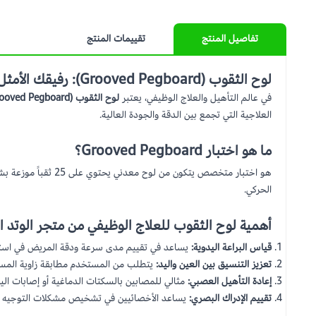
تفاصيل المنتج
تقييمات المنتج
لوح الثقوب (Grooved Pegboard): رفيقك الأمثل لتعزيز المهارات الدقيقة
في عالم التأهيل والعلاج الوظيفي، يعتبر
لوح الثقوب (Grooved Pegboard)
العلاجية التي تجمع بين الدقة والجودة العالية.
ما هو اختبار Grooved Pegboard؟
هو اختبار متخصص ي
الحركي.
أهمية لوح الثقوب للعلاج الوظيفي من متجر الوتد ال
قياس البراعة اليدوية:
يساعد في تقييم مدى سرعة ودقة المريض في استخ
تعزيز التنسيق بين العين واليد:
يتطلب من المستخدم مطابقة زاوية المسمار
إعادة التأهيل العصبي:
مثالي للمصابين بالسكتات الدماغية أو إصابات اليد
تقييم الإدراك البصري:
يساعد الأخصائيين في تشخيص مشكلات التوجيه ال