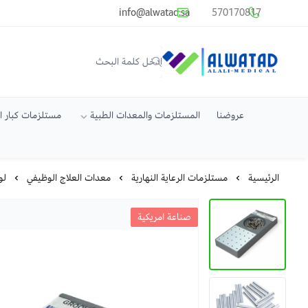
common.titles.skip_to_main_conten
info@alwatad.sa
570170817
متجر الوتد العالي الطبي
عروضنا
المستلزمات والمعدات الطبية
مستلزمات كبار 
الرئيسية
مستلزمات الرعاية النهارية
معدات العلاج الوظيفي
لوح
صناعة امريكية