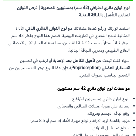
لوح توازن دائري احترافي (42 سم) بمستويين للصعوبة | قرص التوازن
لتمارين التأهيل واللياقة البدنية
استعد توازنك وارفع كفاءة عضلاتك مع
لوح التوازن الدائري الذكي
، الأداة
المثالية لدمج التحدي في تمارينك اليومية. صُمم هذا اللوح بقطر 42 سم
ليوفر ثباتاً ممتازاً ومساحة كافية للقدمين، مما يجعله الخيار الأول لأخصائيي
العلاج الطبيعي ومدربي اللياقة البدنية.
سواء كنت تبحث عن
تأهيل الكاحل بعد الإصابة
أو ترغب في تحسين
الاستقرار العضلي (Proprioception)
، فإن هذا اللوح يوفر لك مستويين من
التحدي ليناسب تطورك البدني.
مواصفات لوح توازن دائري 42 سم مستويين:
لوح توازن دائري بمستويين للارتفاع.
يساعد على تقوية عضلات الساقين والفخذين.
يرفع لياقة الجسم ومرونته.
مزود بقاعدة تزيد الارتفاع لرفع مهارة الأداء (5 سم أو 8.5 سم).
سطح غير قابل للانزلاق.
خفيف الوزن ومحمول وسهل التخزين.