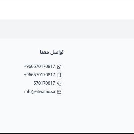
تواصل معنا
+966570170817
+966570170817
570170817
info@alwatad.sa