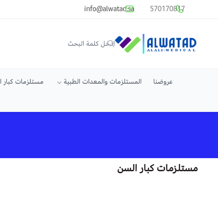
common.titles.skip_to_main_conten
info@alwatad.sa
570170817
متجر الوتد العالي الطبي
عروضنا
المستلزمات والمعدات الطبية
مستلزمات كبار 
مستلزمات كبار السن