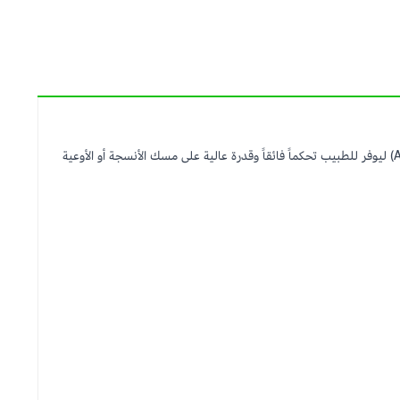
يعد الملقط الجراحي المصنوع من الستانلس ستيل أداة لا غنى عنها في غرف العمليات وعيادات الطوارئ. تم تصميم هذا الملقط (بأسلوب الـ Artery Forceps) ليوفر للطبيب تحكماً فائقاً وقدرة عالية على مسك الأنسجة أو الأوعية