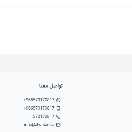
تواصل معنا
+966570170817
+966570170817
570170817
info@alwatad.sa