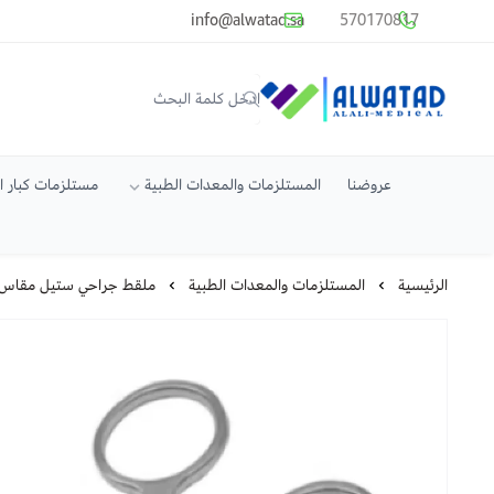
common.titles.skip_to_main_conten
info@alwatad.sa
570170817
متجر الوتد العالي الطبي
عروضنا
المستلزمات والمعدات الطبية
مستلزمات كبار 
الرئيسية
المستلزمات والمعدات الطبية
ملقط جراحي ستيل مقاس وسط  forceps