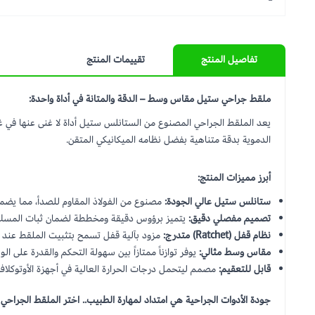
تفاصيل المنتج
تقييمات المنتج
ملقط جراحي ستيل مقاس وسط – الدقة والمتانة في أداة واحدة:
الدموية بدقة متناهية بفضل نظامه الميكانيكي المتقن.
أبرز مميزات المنتج:
ستانلس ستيل عالي الجودة:
مصنوع من الفولاذ المقاوم للصدأ، مما يضمن 
تصميم مفصلي دقيق:
يتميز برؤوس دقيقة ومخططة لضمان ثبات المسك وم
نظام قفل (Ratchet) متدرج:
مزود بآلية قفل تسمح بتثبيت الملقط عند م
مقاس وسط مثالي:
يوفر توازناً ممتازاً بين سهولة التحكم والقدرة على ا
قابل للتعقيم:
مصمم ليتحمل درجات الحرارة العالية في أجهزة الأوتوكلاف (Autoclave) لضمان أعلى معايير النظافة الصح
جودة الأدوات الجراحية هي امتداد لمهارة الطبيب.. اختر الملقط الجراحي