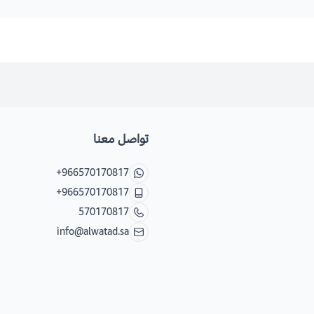
تواصل معنا
+966570170817
+966570170817
570170817
info@alwatad.sa