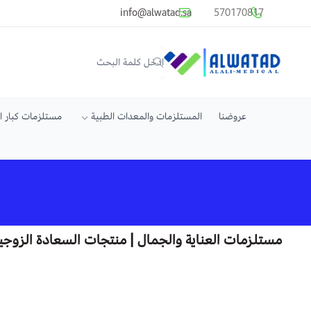
common.titles.skip_to_main_conten
info@alwatad.sa
570170817
متجر الوتد العالي الطبي
عروضنا
المستلزمات والمعدات الطبية
مستلزمات كبار 
مستلزمات العناية والجمال | منتجات السعادة الزوجي