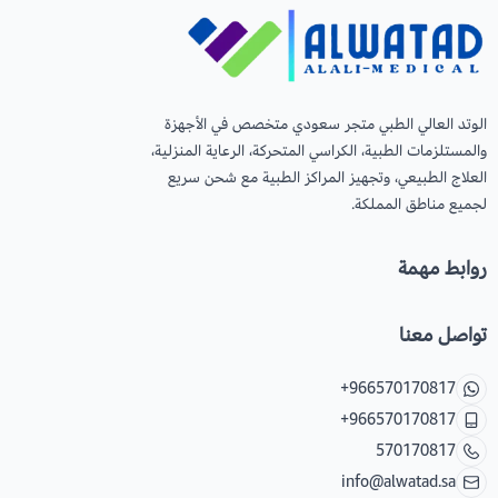
عرض الكل
عدسات يومية
Orthodontics
المستلزمات الجراحية
العناية بالحواجب
Temporary Materials & Crwon Bridge
الوتد العالي الطبي متجر سعودي متخصص في الأجهزة
والمستلزمات الطبية، الكراسي المتحركة، الرعاية المنزلية،
العلاج الطبيعي، وتجهيز المراكز الطبية مع شحن سريع
مستلزمات المكياج
Cement & Linear
لجميع مناطق المملكة.
Prevention& Oral Hygiene
روابط مهمة
X-ray
تواصل معنا
Students Training & Instruments
+966570170817
+966570170817
570170817
info@alwatad.sa