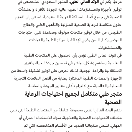
مرحبًا بكم في
الوتد العالي الطبي
، المتجر السعودي المتخصص في
توفير الأجهزة والمستلزمات الطبية عالية الجودة للأفراد والمنشآت
عرض الكل
عرض الكل
عرض الكل
عرض الكل
العناية بالوجه
كراسي الحمام
المراتب الطبية
منتجات الاسنان
أجهزة العلاج الكهربائي
الكراسي المتحركة للاطفال
أجهزة قياس نسبة الأكسجين
ضمادات و بخاخات التئام الجروح
مستلزمات المساعدة على التنفس
تجهيزات الفنادق لذوي الاحتياجات الخاصة
الصحية في جميع أنحاء المملكة العربية السعودية. نسعى إلى تقديم
حلول متكاملة للرعاية الصحية المنزلية والتأهيل الطبي والعلاج
المدونة
عرض الكل
عرض الكل
واقي ذكرى
المنحدرات
سواند الحمام
العناية بالقدم
المشدات والجبائر
حفائض كبار السن
معدات عيادة التمريض
احتياجات غرفة المريض
الكفوف والكمامات الطبية
أجهزة قياس درجات الحرارة
مراهم وضمادات العسل الطبي
طاولات العلاج الطبيعي والمساج
الطبيعي، من خلال توفير منتجات موثوقة ومعتمدة تلبي احتياجات
المرضى وكبار السن وذوي الإعاقة والمراكز الطبية والعيادات
مزلقات
عرض الكل
السوائل الطبية
مقاعد الكراسي
السرنجات و الابر
العناية بالام والطفل
Infection Control
أدوات اعاده التأهيل
معدات التواصل الحسي
أجهزة قياس الطول والوزن
المفارش الطبية و المناديل
كراسي و مستلزمات الاستحمام
مراهم الترطيب والعناية بالقدم
أجهزة و مستلزمات توليد الاكسجين
والمستشفيات.
في الوتد العالي الطبي نؤمن بأن الحصول على المنتجات الطبية
عرض الكل
العناية بالجسم
المشايات والعكاكيز
معدات الأثاث الطبي
مشدات الرأس والرقبة
أدوات الفحص للطبيب
معدات العلاج الطبيعي
الشاش والقطن والاربطة
مستلزمات التبول و الاخراج
كريم وبخاخ مساعده للعلاقة
أجهزة و أدوات العلاج المائي
Restorative & Prosthodontics
اجهزة التنفس للمساعدة على النوم
المناسبة يساهم بشكل مباشر في تحسين جودة الحياة وتعزيز
الاستقلالية والراحة اليومية. لذلك نحرص على توفير تشكيلة واسعة من
الأجهزة والمعدات الطبية المختارة بعناية من أفضل العلامات التجارية
عرض الكل
عرض الكل
البلاسترات
الماء المقطر
العناية بالشعر
Perio & Syrgery
كراسي الاخلاء و الدرج
معدات العلاج الوظيفي
أجهزة و أدوات التدليك
مشدات الكتف والصدر والبطن
مضخات المحاليل و مستلزماتها
أجهزة ومستلزمات شفط البلغم
المحلية والعالمية، مع الالتزام بأعلى معايير الجودة والسلامة.
متجر طبي متكامل لجميع احتياجات الرعاية
Impression
العدسات الملونه
اثاث العيادة الطبية
Endocontics & RCT
مستلزمات تنظيم الادوية
معقمات الايدي و الاسطح
معدات ومستلزمات التخاطب
مشدات الفخد والركبة والقدم
أدوات العلاج الطبيعي للأطفال
أجهزة توليد البخار ومستلزماتها
أجهزة العلامات الحيوية و الصدمات
الصحية
يقدم الوتد العالي الطبي مجموعة شاملة من المنتجات الطبية التي تلبي
Pedo
عرض الكل
أدوات التقييم
العناية بصحة النوم
مشدات اليد والذراع
Handpieces & Burs
مستلزمات تعقيم الجروح
معدات الفصول الدراسية
بطاريات السماعات الطبية
نقالات و تروليات الاسعاف
مختلف الاحتياجات الصحية والعلاجية، سواء للاستخدام المنزلي أو
المهني. تشمل منتجاتنا العديد من الأقسام المتخصصة التي تم
المكياج
Sterilization
عدسات شهرية
مستلزمات الاسعافات الاولية