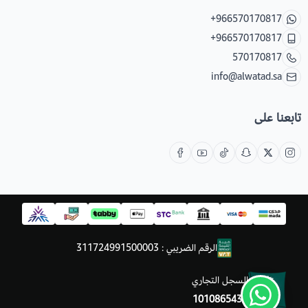
+966570170817
+966570170817
570170817
info@alwatad.sa
تابعنا على
الرقم الضريبي : 311724991500003
السجل التجاري
1010865430