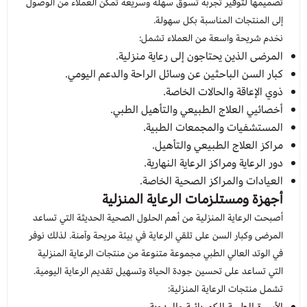
تصميمها لتوفير تجربة تسوق سهلة وسريعة تُمكّن العملاء من الوصول
إلى المنتجات المناسبة بكل سهولة.
عرض الكل
عدسات يومية
Orthodontics
المستلزمات الجراحية
نخدم شريحة واسعة من العملاء تشمل:
المرضى الذين يحتاجون إلى رعاية منزلية.
العناية بالحواجب
Temporary Materials & Crwon Bridge
كبار السن الباحثين عن وسائل الراحة والدعم اليومي.
ذوي الإعاقة والحالات الخاصة.
أخصائيي العلاج الطبيعي والتأهيل الطبي.
مستلزمات المكياج
Cement & Linear
المستشفيات والمجمعات الطبية.
مراكز العلاج الطبيعي والتأهيل.
Prevention& Oral Hygiene
دور الرعاية ومراكز الرعاية النهارية.
العيادات والمراكز الصحية الخاصة.
X-ray
أجهزة ومستلزمات الرعاية المنزلية
أصبحت الرعاية المنزلية من أهم الحلول الصحية الحديثة التي تساعد
Students Training & Instruments
المرضى وكبار السن على تلقي الرعاية في بيئة مريحة وآمنة. لذلك نوفر
في الوتد العالي الطبي مجموعة متنوعة من منتجات الرعاية المنزلية
التي تساعد على تحسين جودة الحياة وتسهيل تقديم الرعاية اليومية.
تشمل منتجات الرعاية المنزلية: