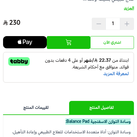
المزيد
عرض الكل
عدسات يومية
Orthodontics
المستلزمات الجراحية
230
العناية بالحواجب
Temporary Materials & Crwon Bridge
اشتري الآن
مستلزمات المكياج
Cement & Linear
Prevention& Oral Hygiene
X-ray
Students Training & Instruments
تفاصيل المنتج
تقييمات المنتج
وسادة التوازن الاسفنجية Balance Pad:
وسادة التوازن: أداة متعددة الاستخدامات للعلاج الطبيعي وإعادة التأهيل،