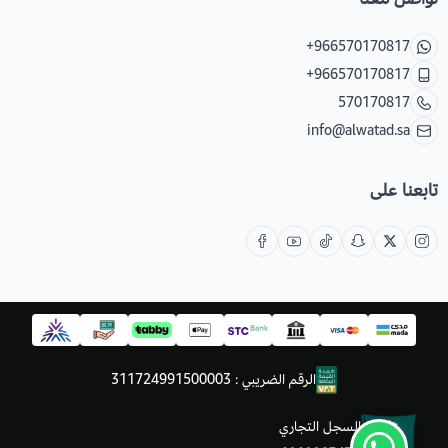
+966570170817
+966570170817
570170817
info@alwatad.sa
تابعنا على
الرقم الضريبي : 311724991500003
السجل التجاري