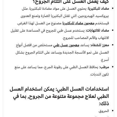
كيف يعمل العسل على التئام الجروح؟
مضاد للبكتيريا:
يحتوي العسل على مواد مضادة للبكتيريا، مثل
عرض الكل
عدسات يومية
Orthodontics
المستلزمات الجراحية
بيروكسيد الهيدروجين، التي تقتل البكتيريا الضارة وتمنع العدوى
فيستخدم
معجون مضاد للبكتيريا
مصنوع من العسل لهذا الغرض.
العناية بالحواجب
Temporary Materials & Crwon Bridge
مضاد للالتهابات:
يستخدم عسل طبي للجروح في المساعدة على تقليل
الالتهاب والألم المصاحب للجروح.
مستلزمات المكياج
Cement & Linear
معزز للشفاء:
يساعد
معجون عسل طبي
مستخلص من افضل أنواع
العسل على نمو الأنسجة الجديدة ويساعد على التئام الجروح بشكل
Prevention& Oral Hygiene
أسرع.
مرطب:
يحافظ العسل الطبي على رطوبة الجرح، مما يساعد على منع
X-ray
تكون الندبات.
Students Training & Instruments
استخدامات العسل الطبي: يمكن استخدام العسل
الطبي لعلاج مجموعة متنوعة من الجروح, بما في
ذلك:
الحروق.