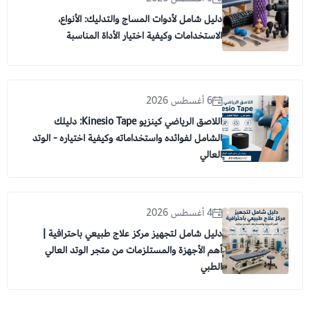
دليل شامل لأدوات المساج والتدليك: الأنواع،
الاستخدامات وكيفية اختيار الأداة المناسبة
6 أغسطس 2026
اللاصق الرياضي كينزيو Kinesio Tape: دليلك
الشامل لفوائده واستخداماته وكيفية اختياره - الوتد
العالي
4 أغسطس 2026
دليل شامل لتجهيز مركز علاج طبيعي باحترافية |
أهم الأجهزة والمستلزمات من متجر الوتد العالي
الطبي