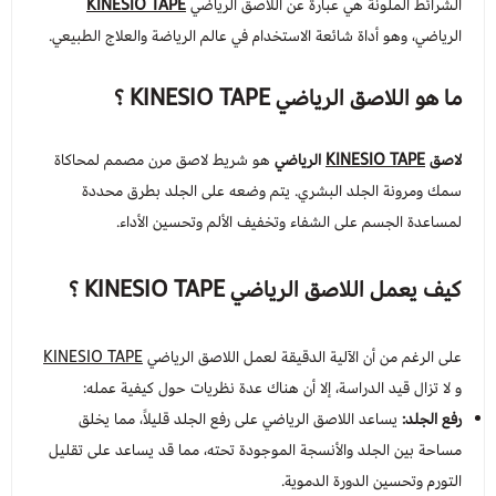
الشرائط الملونة هي عبارة عن اللاصق الرياضي
KINESIO TAPE
الرياضي، وهو أداة شائعة الاستخدام في عالم الرياضة والعلاج الطبيعي.
عرض الكل
عدسات يومية
Orthodontics
المستلزمات الجراحية
ما هو
اللاصق الرياضي KINESIO TAPE
؟
العناية بالحواجب
Temporary Materials & Crwon Bridge
لاصق
KINESIO TAPE
الرياضي
هو شريط لاصق مرن مصمم لمحاكاة
مستلزمات المكياج
Cement & Linear
سمك ومرونة الجلد البشري. يتم وضعه على الجلد بطرق محددة
لمساعدة الجسم على الشفاء وتخفيف الألم وتحسين الأداء.
Prevention& Oral Hygiene
كيف يعمل
اللاصق الرياضي KINESIO TAPE
؟
X-ray
على الرغم من أن الآلية الدقيقة لعمل اللاصق الرياضي
KINESIO TAPE
Students Training & Instruments
و لا تزال قيد الدراسة، إلا أن هناك عدة نظريات حول كيفية عمله:
رفع الجلد:
يساعد اللاصق الرياضي على رفع الجلد قليلاً، مما يخلق
مساحة بين الجلد والأنسجة الموجودة تحته، مما قد يساعد على تقليل
التورم وتحسين الدورة الدموية.