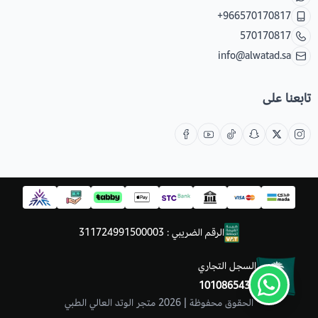
+966570170817
570170817
info@alwatad.sa
تابعنا على
الرقم الضريبي : 311724991500003
السجل التجاري
1010865430
الحقوق محفوظة | 2026
متجر الوتد العالي الطبي