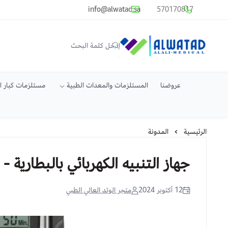
common.titles.skip_to_main_conten
info@alwatad.sa
570170817
متجر الوتد العالي الطبي
عروضنا
المستلزمات والمعدات الطبية
مستلزمات كبار 
الرئيسية
المدونة
جهاز التنبيه الكهربائي بالبطارية - تن
12 أكتوبر 2024
متجر الوتد العالي الطبي