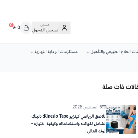
حسابي
0
0
تسجيل الدخول
ت العلاج الطبيعي والتأهيل
مستلزمات الرعاية النهارية
الات ذات صلة
6 أغسطس 2026
اللاصق الرياضي كينزيو Kinesio Tape: دليلك
الشامل لفوائده واستخداماته وكيفية اختياره -
الوتد العالي