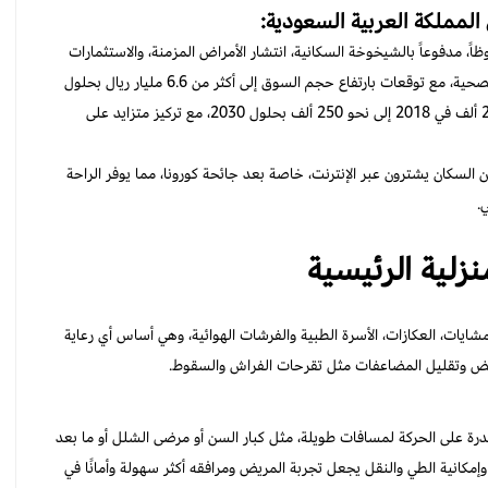
المملكة العربية السعودية:
ً، مدفوعاً بالشيخوخة السكانية، انتشار الأمراض المزمنة، والاستثمارات
الحكومية في رؤية 2030 التي تجاوزت 245 مليار ريال لتطوير الرعاية الصحية، مع توقعات بارتفاع حجم السوق إلى أكثر من 6.6 مليار ريال بحلول
2033. كما ارتفع عدد المستفيدين من خدمات الرعاية المنزلية من 213 ألف في 2018 إلى نحو 250 ألف بحلول 2030، مع تركيز متزايد على
ر الشراء أونلاين، فقد أصبح أساسياً بنسبة تصل إلى 62.6% من السكان يشترون عبر الإنترنت، خاصة بعد جائحة كورونا، مما يوفر الراحة
.
منزلية الرئيسية
ايات، العكازات، الأسرة الطبية والفرشات الهوائية، وهي أساس أي رعاية
ريض وتقليل المضاعفات مثل تقرحات الفراش والسقوط.
رة على الحركة لمسافات طويلة، مثل كبار السن أو مرضى الشلل أو ما بعد
كانية الطي والنقل يجعل تجربة المريض ومرافقه أكثر سهولة وأمانًا في