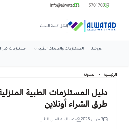
common.titles.skip_to_main_conten
info@alwatad.sa
570170817
متجر الوتد العالي الطبي
عروضنا
المستلزمات والمعدات الطبية
مستلزمات كبار 
الرئيسية
المدونة
دليل المستلزمات الطبية المنزلية: 
طرق الشراء أونلاين
7 مارس 2026
متجر الوتد العالي الطبي