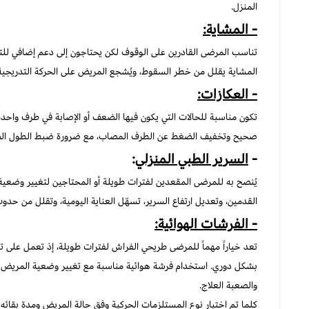
المنزل.
- المشاية:
تناسب المرضى القادرين على الوقوف لكن يحتاجون إلى دعم إضافي للت
المشاية يقلل من خطر السقوط، ويُشجع المريض على الحركة التدريجية 
- العكازات:
تكون مناسبة للحالات التي يكون فيها الضعف أو الإصابة في طرف واحد، 
صحيح وتخفيف الضغط عن الطرف المصاب، مع ضرورة ضبط الطول الصحي
-
السرير الطبي المنزلي
:
يُنصح به للمرضى المقعدين لفترات طويلة أو المحتاجين لتغيير وضعية 
القدمين، وتعديل ارتفاع السرير، تسهّل العناية اليومية، وتقلل من ح
- الفرشات الهوائية:
تعد خياراً مهماً للمرضى طريحي الفراش لفترات طويلة، إذ تعمل على
بشكل دوري. استخدام فرشة هوائية مناسبة مع تغيير وضعية المريض ب
والصعبة العلاج.
كلما تم اختيار نوع المستلزمات الحركية وفق حالة المريض ومدة بقائه 