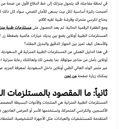
في لحظة مفاجئة، قد يتحول منزلك إلى خط الدفاع الأول عن صحة من ت
أصبحت ركيزة أساسية لكل بيت يسعى للأمان الصحي، سواء كان ذلك لمت
يحتاج لكرسي متحرك وفرشة طبية تقيه الآلام.
ومع الطفرة الرقمية الحالية، لم يعد الحصول على
مستلزمات طبية منزل
المستلزمات الطبية أونلاين يضع بين يديك خيارات عالمية بضغطة زر. ل
والأسعار، كيف تميز بين الجهاز الدقيق والبديل المقلد؟
في هذا الدليل العملي عن المستلزمات الطبية المنزلية في السعودية، 
أونلاين بأمان من متاجر موثوقة. بما يضمن لك ولعائلتك رعاية منزلية ا
عبر متجر الوتد العالي الطبي أونلاين داخل السعودية. لمعرفة المزيد ع
يمكنك زيارة صفحة
من نحن
.​
ثانياً: ما المقصود بالمستلزمات ا
المستلزمات الطبية المنزلية هي المنتجات والأدوات البسيطة المصم
الأكسجين، والكراسي المتحركة، وتستخدمها الأسر أو المرضى العاديو
المتقدمة للمستشفيات والعيادات، مثل الأجهزة التشخيصية، الملحقات ا