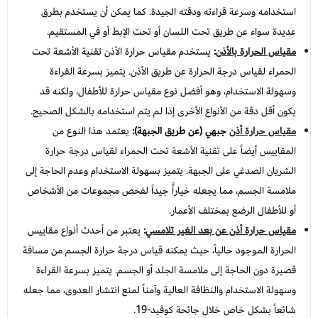
استخدامه وسرعة قراءته ودقته الجيدة. كما يمكن أن يستخدم بطرق
عديدة سواء عن طريق تحت اللسان أو تحت الإبط أو في المستقيم.
مقياس الحرارة بالأذن
:
يستخدم مقياس حرارة الأذن تقنية الأشعة تحت
الحمراء لقياس درجة الحرارة عن طريق الأذن. يتميز بسرعة القراءة
وسهولة الاستخدام، وهو أفضل نوع مقياس حرارة للأطفال، ولكنه قد
يكون أقل
دقة
من الأنواع الأخرى إذا لم يتم استخدامه بالشكل الصحيح.
مقياس حرارة أذن
جبهي (عن طريق الجبهة):
يعتمد هذا النوع من
المقاييس أيضاً على تقنية الأشعة تحت الحمراء لقياس درجة حرارة
الشريان الصدغي على الجبهة. يتميز بسهولة الاستخدام وعدم الحاجة إلى
ملامسة الجسم، مما يجعله خياراًً جيداً لفحص مجموعات من الأشخاص
أو للأطفال الرضع بمختلف الأعمار.
مقياس حرارة أذن عن بعد الغير تلامسي
:
يعتبر من أحدث أنواع مقاييس
الحرارة الموجود حالياً، حيث يمكنه قياس درجة حرارة الجسم من مسافة
قصيرة دون الحاجة إلى ملامسة الجلد أو الجسم. يتميز بسرعة القراءة
وسهولة الاستخدام والنظافة العالية وآمناً لمنع انتشار العدوى، مما جعله
شائعاً بشكل خاص خلال جائحة كوفيد-19.