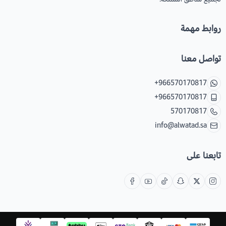
روابط مهمة
تواصل معنا
+966570170817
+966570170817
570170817
info@alwatad.sa
تابعنا على