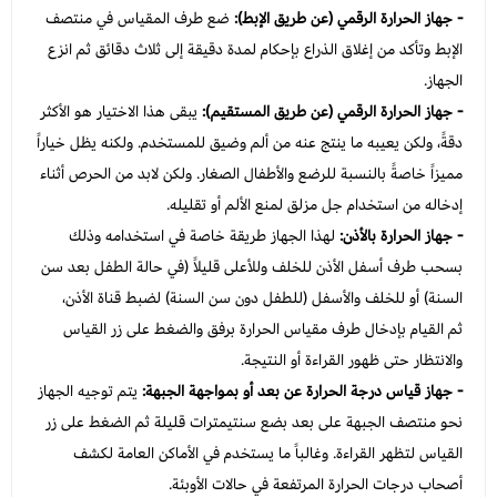
- جهاز الحرارة الرقمي (عن طريق الإبط):
ضع طرف المقياس في منتصف
الإبط وتأكد من إغلاق الذراع بإحكام لمدة دقيقة إلى ثلاث دقائق ثم انزع
الجهاز.
- جهاز الحرارة الرقمي (عن طريق المستقيم):
يبقى هذا الاختيار هو الأكثر
دقةً، ولكن يعيبه ما ينتج عنه من ألم وضيق للمستخدم. ولكنه يظل خياراً
مميزاً خاصةً بالنسبة للرضع والأطفال الصغار. ولكن لابد من الحرص أثناء
إدخاله من استخدام جل مزلق لمنع الألم أو تقليله.
- جهاز الحرارة بالأذن:
لهذا الجهاز طريقة خاصة في استخدامه وذلك
بسحب طرف أسفل الأذن للخلف وللأعلى قليلاً (في حالة الطفل بعد سن
السنة) أو للخلف والأسفل (للطفل دون سن السنة) لضبط قناة الأذن،
ثم القيام بإدخال طرف مقياس الحرارة برفق والضغط على زر القياس
والانتظار حتى ظهور القراءة أو النتيجة.
- جهاز قياس درجة الحرارة عن بعد أو بمواجهة الجبهة:
يتم توجيه الجهاز
نحو منتصف الجبهة على بعد بضع سنتيمترات قليلة ثم الضغط على زر
القياس لتظهر القراءة. وغالباً ما يستخدم في الأماكن العامة لكشف
أصحاب درجات الحرارة المرتفعة في حالات الأوبئة.