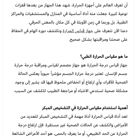
أن تعرف العالم على أجهزة الحرارة، شهد هذا الجهاز من بعدها قفزات
نوعية كبيرة جعلت منه أداة أساسية في المنازل والمستشفيات والمراكز
عرض الكل
عدسات يومية
Orthodontics
المستلزمات الجراحية
الطبية. بل وربما في زمن الأوبئة في كل مكان بالمعنى الحرفي.
دعنا الآن نتعرف على
جهاز قياس الحرارة
ونكتشف دوره الهام في الحفاظ
العناية بالحواجب
Temporary Materials & Crwon Bridge
على صحتنا ومراقبتها بشكل صحيح.
مستلزمات المكياج
Cement & Linear
ما هو مقياس الحرارة الطبي؟
جهاز قياس درجة الحرارة هو جهاز مصمم لقياس ومراقبة درجة حرارة
Prevention& Oral Hygiene
جسم الإنسان. تعتبر درجة حرارة الجسم مؤشراً حيوياً يعكس الحالة
الصحية للأفراد، وأي ارتفاع أو انخفاض ملحوظ فيها قد يشير إلى وجود
X-ray
مشكلة صحية تستدعي الانتباه أو مراجعة الطبيب للكشف عن السبب.
Students Training & Instruments
أهمية استخدام مقياس الحرارة في التشخيص المبكر
تعد أداة قياس الحرارة أداة مهمة في التشخيص المبكر للعديد من
الأمراض والكشف عن الحالات الصحية غير مستقرة. فإن ارتفاع درجة
الحرارة عن الحد الطبيعي، أو ما يعرف بالحمى، هو أحد الأعراض الشائعة