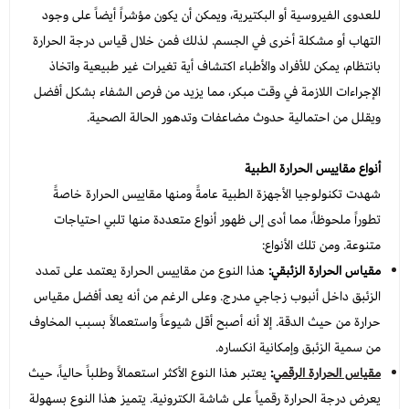
للعدوى الفيروسية أو البكتيرية، ويمكن أن يكون مؤشراً أيضاً على وجود
التهاب أو مشكلة أخرى في الجسم. لذلك فمن خلال قياس درجة الحرارة
بانتظام، يمكن للأفراد والأطباء اكتشاف أية تغيرات غير طبيعية واتخاذ
الإجراءات اللازمة في وقت مبكر، مما يزيد من فرص الشفاء بشكل أفضل
ويقلل من احتمالية حدوث مضاعفات وتدهور الحالة الصحية.
أنواع مقاييس الحرارة الطبية
شهدت تكنولوجيا الأجهزة الطبية عامةً ومنها مقاييس الحرارة خاصةً
تطوراً ملحوظاً، مما أدى إلى ظهور أنواع متعددة منها تلبي احتياجات
متنوعة. ومن تلك الأنواع:
مقياس الحرارة الزئبقي:
هذا النوع من مقاييس الحرارة يعتمد على تمدد
الزئبق داخل أنبوب زجاجي مدرج. وعلى الرغم من أنه يعد أفضل مقياس
حرارة من حيث الدقة. إلا أنه أصبح أقل شيوعاً واستعمالاً بسبب المخاوف
من سمية الزئبق وإمكانية انكساره.
مقياس الحرارة الرقمي
:
يعتبر هذا النوع الأكثر استعمالاً وطلباً حالياً، حيث
يعرض درجة الحرارة رقمياً على شاشة الكترونية. يتميز هذا النوع بسهولة