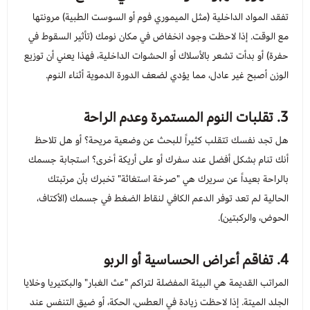
تفقد المواد الداخلية (مثل الميموري فوم أو السوست الطبية) مرونتها
مع الوقت. إذا لاحظت وجود انخفاض في مكان نومك (تأثير السقوط في
حفرة) أو بدأت تشعر بالأسلاك أو الحشوات الداخلية، فهذا يعني أن توزيع
الوزن أصبح غير عادل، مما يؤدي لضعف الدورة الدموية أثناء النوم.
3. تقلبات النوم المستمرة وعدم الراحة
هل تجد نفسك تتقلب كثيراً للبحث عن وضعية مريحة؟ أو هل تلاحظ
أنك تنام بشكل أفضل عند سفرك أو على أريكة أخرى؟ استجابة جسمك
بالراحة بعيداً عن سريرك هي "صرخة استغاثة" تخبرك بأن مرتبتك
الحالية لم تعد توفر الدعم الكافي لنقاط الضغط في جسمك (الأكتاف،
الحوض، والركبتين).
4. تفاقم أعراض الحساسية أو الربو
المراتب القديمة هي البيئة المفضلة لتراكم "عث الغبار" والبكتيريا وخلايا
الجلد الميتة. إذا لاحظت زيادة في العطس، الحكة، أو ضيق التنفس عند