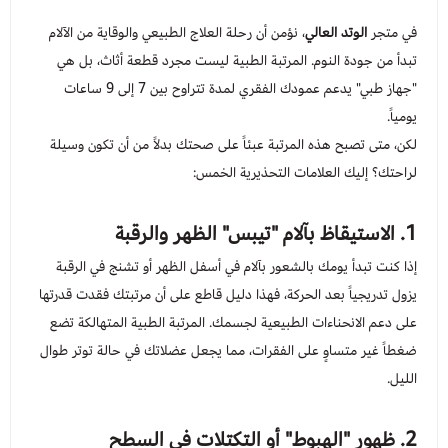
في متجر
الوتد العالي
، نؤمن أن رحلة العلاج الطبيعي والوقاية من الآلام
عرض الكل
عدسات يومية
Orthodontics
المستلزمات الجراحية
تبدأ من جودة النوم. المرتبة الطبية ليست مجرد قطعة أثاث، بل هي
"جهاز طبي" يدعم عمودك الفقري لمدة تتراوح بين 7 إلى 9 ساعات
العناية بالحواجب
Temporary Materials & Crwon Bridge
يومياً.
لكن، متى تصبح هذه المرتبة عبئاً على صحتك بدلاً من أن تكون وسيلة
مستلزمات المكياج
Cement & Linear
لراحتك؟ إليك العلامات التحذيرية الخمس:
Prevention& Oral Hygiene
1. الاستيقاظ بآلام "تيبس" الظهر والرقبة
إذا كنت تبدأ يومك بالشعور بآلام في أسفل الظهر أو تشنج في الرقبة
X-ray
يزول تدريجياً بعد الحركة، فهذا دليل قاطع على أن مرتبتك فقدت قدرتها
على دعم الانحناءات الطبيعية لجسمك. المرتبة الطبية المتهالكة تضع
Students Training & Instruments
ضغطاً غير متساوٍ على الفقرات، مما يجعل عضلاتك في حالة توتر طوال
الليل.
2. ظهور "الهبوط" أو التكتلات في السطح