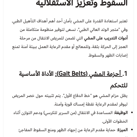
السقوط وتعزيز الاستقلالية
عرض الكل
عدسات يومية
Orthodontics
المستلزمات الجراحية
تعتبر استعادة القدرة على المشي بأمان أحد أهم أهداف التأهيل الطبي.
وفي "متجر الوتد العالي الطبي"، نسعى لتوفير منظومة متكاملة من
العناية بالحواجب
Temporary Materials & Crwon Bridge
أدوات التدريب على المشي
التي تضمن للمريض الانتقال من مرحلة
العجز إلى الحركة بثقة، وللمعالج أو مقدم الرعاية العمل ببيئة آمنة تمنع
مستلزمات المكياج
Cement & Linear
إصابات الظهر والسقوط.
Prevention& Oral Hygiene
1.
أحزمة المشي (Gait Belts):
الأداة الأساسية
للتحكم
X-ray
يظل حزام المشي هو "خط الدفاع الأول". يتم تثبيته حول خصر المريض
Students Training & Instruments
ليوفر لمقدم الرعاية نقطة إمساك قوية وآمنة.
الوظيفة:
المساعدة في الانتقال (من السرير للكرسي) ودعم التوازن أثناء
الخطوات الأولى.
الميزة:
حماية مقدم الرعاية من إجهاد الظهر ومنع السقوط المفاجئ