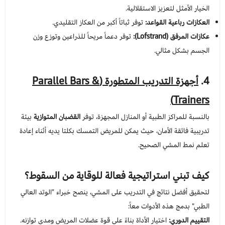
الخيار الأمثل لتعزيز الاستقلالية.
العكازات رباعية القواعد:
توفر ثباتاً أكبر من العكاز التقليدي.
عكازات المرفق (Lofstrand):
توفر دعماً مريحاً للذراعين وتوزع وزن
الجسم بشكل مثالي.
4.
أجهزة التدريب المتطورة (Parallel Bars &
Trainers)
بالنسبة للمراكز الطبية أو المنازل المجهزة، توفر
القضبان المتوازية
بيئة
تدريبية فائقة الأمان، حيث يمكن للمريض التمسك بكلتا يديه أثناء إعادة
تعلم نمط المشي الصحيح.
كيف تبني استراتيجية فعالة للوقاية من السقوط؟
لتحقيق أفضل نتائج في التدريب على المشي، ينصح خبراء "الوتد العالي
الطبي" بدمج هذه الأدوات معاً:
التقييم الدوري:
اختيار الأداة بناءً على قوة عضلات المريض ومدى توازنه.