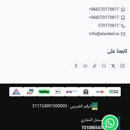
+966570170817
+966570170817
570170817
info@alwatad.sa
تابعنا على
الرقم الضريبي : 311724991500003
السجل التجاري
1010865430