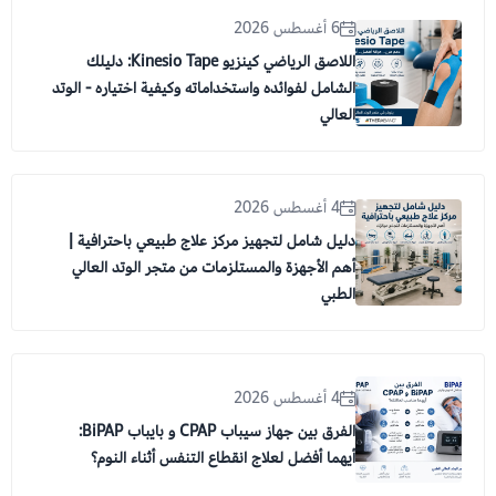
6 أغسطس 2026
اللاصق الرياضي كينزيو Kinesio Tape: دليلك
الشامل لفوائده واستخداماته وكيفية اختياره - الوتد
العالي
4 أغسطس 2026
دليل شامل لتجهيز مركز علاج طبيعي باحترافية |
أهم الأجهزة والمستلزمات من متجر الوتد العالي
الطبي
4 أغسطس 2026
الفرق بين جهاز سيباب CPAP و بايباب BiPAP:
أيهما أفضل لعلاج انقطاع التنفس أثناء النوم؟